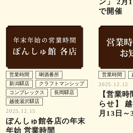
ン」 2月
で開催
営業時間
唎酒番所
営業時間
新潟驛店
クラフトマンシップ
2025.12.12
コンプレックス
長岡驛店
【営業時
越後湯沢驛店
らせ】 越
2025.12.15
月13日～
ぽんしゅ館各店の年末
年始 営業時間