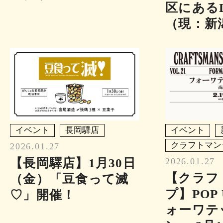
区にある
（現：新
イベント
長岡驛店
イベント
クラフトマン
2026.01.27
【長岡驛店】1月30日
2026.01.27
【クラフ
（金）「豆食って滅
プ】POP 
♡」開催！
ォーワテ