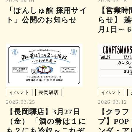
2026.04.01
2026.03.25
「ぽんしゅ館 採用サイ
【営業時
ト」公開のお知らせ
らせ】 越
月1日～ 
イベント
長岡驛店
イベント
2026.03.25
2026.03.12
【長岡驛店】3月27日
【クラフ
（金） 「酒の肴は１に
プ】POP 
も２にも冷奴～これぞ
ンダ・ア