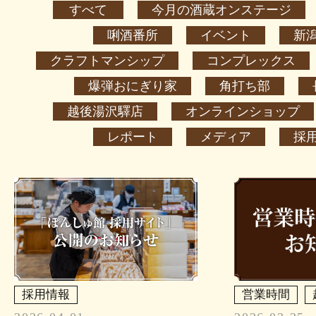
すべて
今月の酒蔵オンステージ
唎酒番所
イベント
新
クラフトマンシップ
コンプレックス
爆弾おにぎり家
角打ち部
越後湯沢驛店
オンラインショップ
レポート
メディア
採
採用情報
営業時間