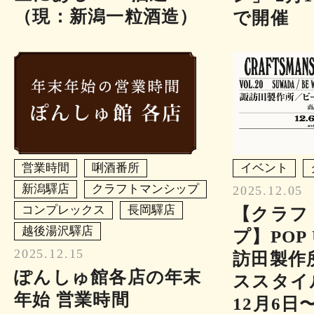
（現：新潟一粒酒造）
で開催
営業時間
唎酒番所
イベント
新潟驛店
クラフトマンシップ
2025.12.05
コンプレックス
長岡驛店
【クラフ
越後湯沢驛店
プ】POP 
2025.12.15
訪田製作
ぽんしゅ館各店の年末
ススタイ
年始 営業時間
12月6日