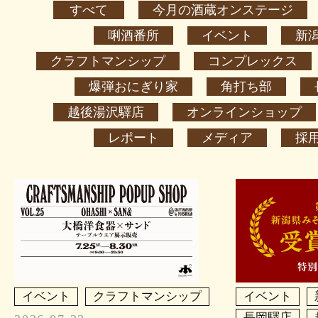
すべて
今月の酒蔵オンステージ
唎酒番所
イベント
新
クラフトマンシップ
コンプレックス
爆弾おにぎり家
角打ち部
越後湯沢驛店
オンラインショップ
レポート
メディア
採
イベント
クラフトマンシップ
イベント
長岡驛店