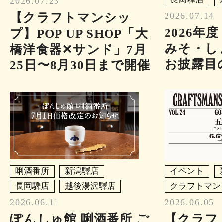
2026.07.23
【クラフトマンシッ
2026.07.14
2026年
プ】POP UP SHOP「大
みそ・し
橋洋食器✕サンド」7月
お披露目
25日〜8月30日まで開催
唎酒番所
新潟驛店
イベント
長岡驛店
越後湯沢驛店
クラフトマン
2026.06.11
2026.06.05
ぽんしゅ館 唎酒番所 ご
【クラフ