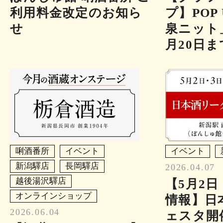
利⽤料金改定のお知ら
プ】POP 
せ
泉ニット」
月20日
唎酒番所
イベント
イベント
新潟驛店
長岡驛店
2026.04.07
越後湯沢驛店
【5月2
オンラインショップ
情報】日
2026.06.04
ェスタ開