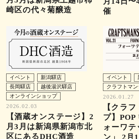
月14日〜
崎区の代々菊醸造
催
イベント
新潟驛店
イベント
長岡驛店
越後湯沢驛店
クラフトマン
オンラインショップ
2026.01.27
2026.02.03
【クラフ
【酒蔵オンステージ】2
プ】POP 
月3月は新潟県新潟市北
ォーワテ
区にあるDHC酒造
ン」 2月